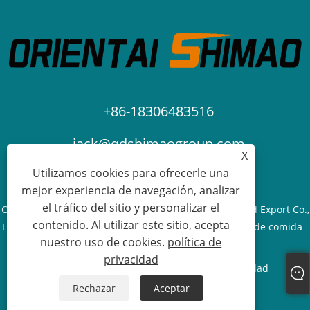
+86-18306483516
jack@qdshimaogroup.com
X
Utilizamos cookies para ofrecerle una
mejor experiencia de navegación, analizar
el tráfico del sitio y personalizar el
Copyright © 2023 Qingdao Oriental Shimao Import and Export Co.,
contenido. Al utilizar este sitio, acepta
Ltd. - Camión de comida, remolque de comida, carrito de comida -
nuestro uso de cookies.
política de
Todos los derechos reservados.
privacidad
Links
Sitemap
RSS
XML
política de privacidad
Rechazar
Aceptar