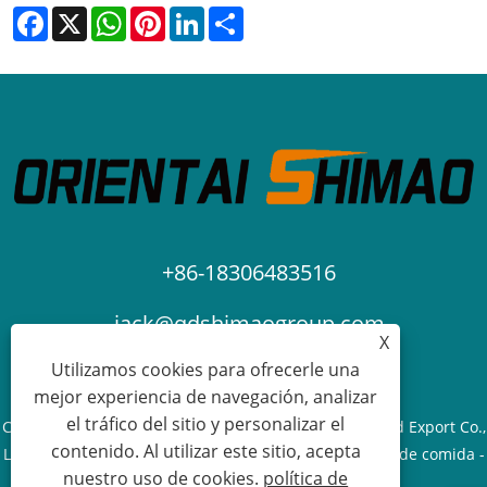
Facebook
X
WhatsApp
Pinterest
LinkedIn
Share
+86-18306483516
jack@qdshimaogroup.com
X
Utilizamos cookies para ofrecerle una
mejor experiencia de navegación, analizar
el tráfico del sitio y personalizar el
Copyright © 2023 Qingdao Oriental Shimao Import and Export Co.,
contenido. Al utilizar este sitio, acepta
Ltd. - Camión de comida, remolque de comida, carrito de comida -
nuestro uso de cookies.
política de
Todos los derechos reservados.