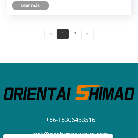
Leer más
<
1
2
>
+86-18306483516
jack@qdshimaogroup.com