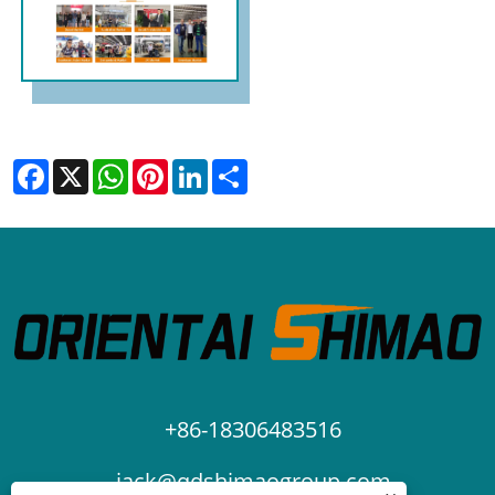
Facebook
X
WhatsApp
Pinterest
LinkedIn
Share
+86-18306483516
jack@qdshimaogroup.com