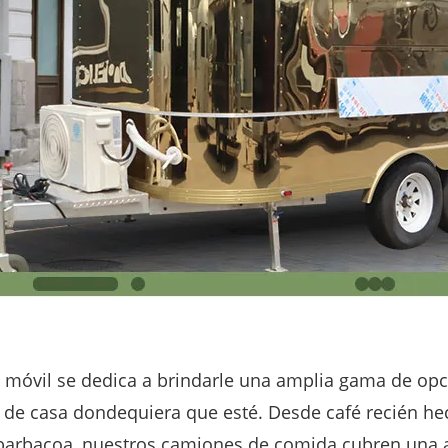
móvil se dedica a brindarle una amplia gama de opcio
 de casa dondequiera que esté. Desde café recién he
barbacoa, nuestros camiones de comida cubren una a