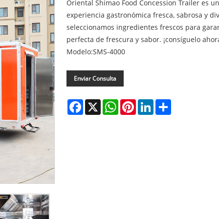
Oriental Shimao Food Concession Trailer es u
experiencia gastronómica fresca, sabrosa y div
seleccionamos ingredientes frescos para gar
perfecta de frescura y sabor. ¡consíguelo ahor
Modelo:SMS-4000
Enviar Consulta
Facebook
X
WhatsApp
Pinterest
LinkedIn
Share