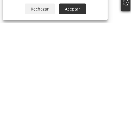
Rechazar
Aceptar
+86-18306483516
jack@qdshimaogroup.com
Copyright © 2023 Qingdao Oriental Shimao Import and Export Co.,
Ltd. - Camión de comida, remolque de comida, carrito de comida -