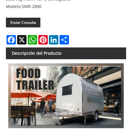
Modelo:SMR-2800
Enviar Consulta
Facebook
X
WhatsApp
Pinterest
LinkedIn
Share
Descripción del Producto