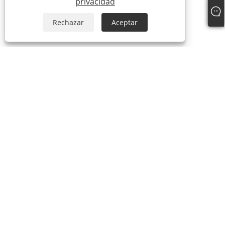
privacidad
Rechazar
Aceptar
+86-18306483516
jack@qdshimaogroup.com
Copyright © 2023 Qingdao Oriental Shimao Import and Export Co.,
Ltd. - Camión de comida, remolque de comida, carrito de comida -