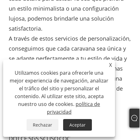
un estilo minimalista o una configuración
lujosa, podemos brindarle una solución
satisfactoria.
A través de estos servicios de personalización,
conseguimos que cada caravana sea única y
se adapte perfectamente a tu estilo de vida y
X
gustos. Al elegir una de nuestras caravanas
Utilizamos cookies para ofrecerle una
cuadradas de aluminio, no sólo tendrá una
mejor experiencia de navegación, analizar
casa móvil, sino también un compañero de
el tráfico del sitio y personalizar el
contenido. Al utilizar este sitio, acepta
viaje distintivo e individual.
nuestro uso de cookies.
política de
Certificaciones
privacidad
Podemos ofrecer certificaciones de
Rechazar
Aceptar
autocaravanas cuadradas:
DOT,CE,SGS,SCI,ISO,COC,