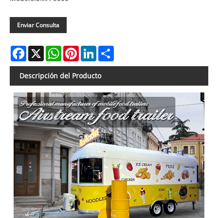
Enviar Consulta
Facebook
X
WhatsApp
Pinterest
LinkedIn
Share
Descripción del Producto