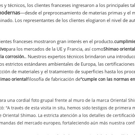
 técnicos, los clientes franceses ingresaron a los principales t
 modernas
—desde el preprocesamiento de materias primas y el m
nado. Los representantes de los clientes elogiaron el nivel de a
lientes franceses mostraron gran interés en el producto.
cumplimie
para los mercados de la UE y Francia, así como
ivo
Shimao orienta
. Nuestros expertos técnicos brindaron una introducc
la corrosión.
os estrictos estándares ambientales de Europa, las certificaciones
ción de materiales y el tratamiento de superficies hasta los proc
filosofía de fabricación de
imao oriental
“cumple con las normas en
 para una cordial foto grupal frente al muro de la marca Oriental 
ó: "A través de esta visita in situ, hemos sido testigos de primera
 Oriental Shimao. La estricta atención a los detalles de certificació
emandas del mercado europeo, fortaleciendo aún más nuestra confi