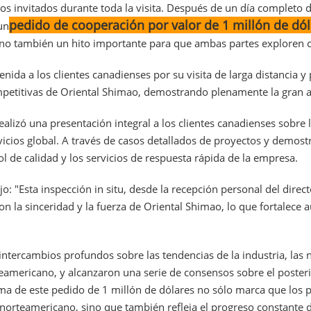
 los invitados durante toda la visita. Después de un día completo
pedido de cooperación por valor de 1 millón de dól
un
 sino también un hito importante para que ambas partes explore
nida a los clientes canadienses por su visita de larga distancia y 
competitivas de Oriental Shimao, demostrando plenamente la gran 
ealizó una presentación integral a los clientes canadienses sobre 
vicios global. A través de casos detallados de proyectos y demostr
l de calidad y los servicios de respuesta rápida de la empresa.
o: "Esta inspección in situ, desde la recepción personal del direc
 la sinceridad y la fuerza de Oriental Shimao, lo que fortalece
intercambios profundos sobre las tendencias de la industria, las n
americano, y alcanzaron una serie de consensos sobre el posteri
rma de este pedido de 1 millón de dólares no sólo marca que los 
orteamericano, sino que también refleja el progreso constante d