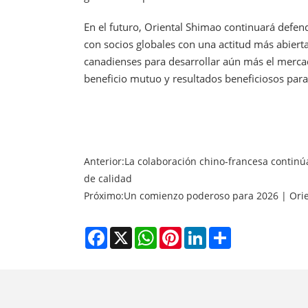
En el futuro, Oriental Shimao continuará defen
con socios globales con una actitud más abiert
canadienses para desarrollar aún más el mercad
beneficio mutuo y resultados beneficiosos para
Anterior:
La colaboración chino-francesa continúa:
de calidad
Próximo:
Un comienzo poderoso para 2026 | Orie
Facebook
X
WhatsApp
Pinterest
LinkedIn
Share